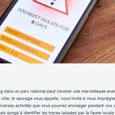
les traces
ng
dans un
parc national
peut s’avérer une merveilleuse aven
a
ville
, le
sauvage
vous appelle, vous invite à vous imprégne
 en camping pour
diverses
activités
que vous pourrez envisager pendant vos
is songé à identifier les
traces
laissées par la
faune
locale