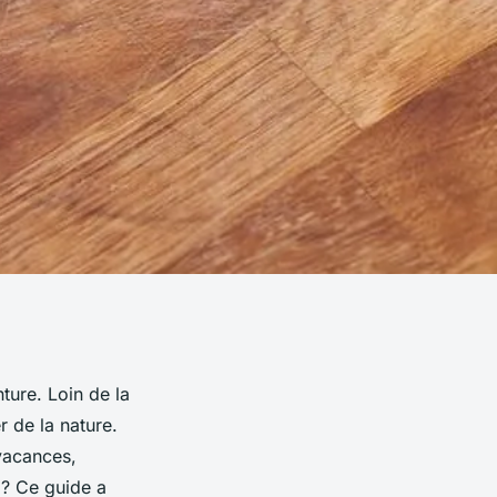
ture. Loin de la
r de la
nature
.
vacances
,
 ? Ce
guide
a