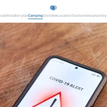
ueil
Actu
Bon plan
Camping
Croisière
Location
Tourisme
Vacance
Voy