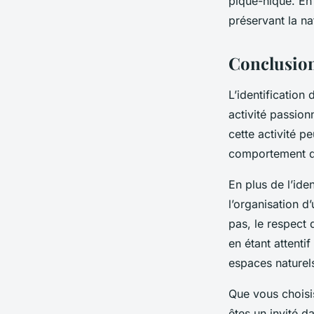
pique-nique. En
préservant la
na
Conclusio
L’identification
activité passio
cette activité 
comportement 
En plus de l’ide
l’organisation d
pas, le respect 
en étant attenti
espaces naturel
Que vous choisi
êtes un invité d