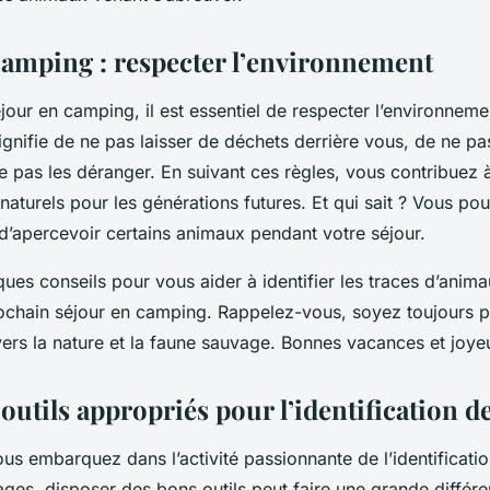
camping : respecter l’environnement
jour
en camping, il est essentiel de respecter l’environneme
gnifie de ne pas laisser de déchets derrière vous, de ne pas
 pas les déranger. En suivant ces règles, vous contribuez à
aturels pour les générations futures. Et qui sait ? Vous p
 d’apercevoir certains animaux pendant votre séjour.
ues conseils pour vous aider à identifier les traces d’ani
rochain
séjour
en
camping
. Rappelez-vous, soyez toujours pa
ers la
nature
et la
faune
sauvage. Bonnes vacances et joyeu
s outils appropriés pour l’identification d
s embarquez dans l’activité passionnante de l’identificatio
ages
, disposer des bons outils peut faire une grande différ