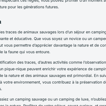
 respectant ces règles, vous pouvez profiter d’un moment a
ture
pour les générations futures.
n
 des traces de
animaux sauvages
lors d’un
séjour
en
campin
nnante et éducative. Que vous soyez un novice ou un campe
peut vous permettre d’apprécier davantage la
nature
et de co
de la
faune
qui vous entoure.
ntification des traces, d’autres activités comme l’observation
’un
pique-nique
peuvent enrichir votre expérience de campin
de la
nature
et des
animaux sauvages
est primordial. En suiv
f à votre environnement, vous contribuez à la préservation 
s.
ssiez un
camping sauvage
ou un
camping de luxe
, n’oubli
ans la
nature
. Profitez de votre
séjour
, soyez curieux, et res