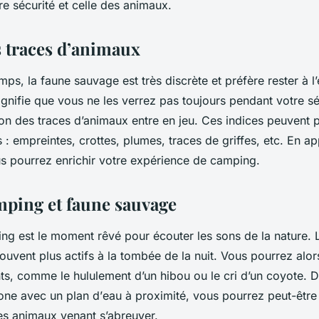
pre
sécurité
et celle des animaux.
s traces d’animaux
emps, la
faune
sauvage est très discrète et préfère rester à l
ignifie que vous ne les verrez pas toujours pendant votre
sé
tion des
traces
d’animaux entre en jeu. Ces indices peuvent 
 : empreintes, crottes, plumes, traces de griffes, etc. En ap
us pourrez enrichir votre expérience de camping.
mping et faune sauvage
ing
est le moment rêvé pour écouter les sons de la
nature
. 
uvent plus actifs à la tombée de la nuit. Vous pourrez alo
nts, comme le hululement d’un hibou ou le cri d’un coyote. D
one
avec un plan d’
eau
à proximité, vous pourrez peut-être
es animaux venant s’abreuver.