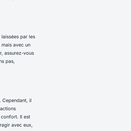
 laissées par les
, mais avec un
er, assurez-vous
ns pas,
. Cependant, il
ractions
onfort. Il est
eragir avec eux,