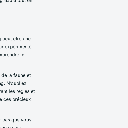
gréable tout en
g
peut être une
ur expérimenté,
mprendre le
 de la faune et
g. N’oubliez
ant les règles et
de ces précieux
ez pas que vous
pectez les