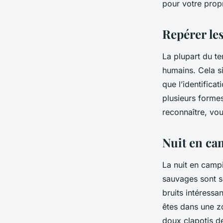
pour votre pro
Repérer le
La plupart du t
humains. Cela s
que l’identifica
plusieurs formes
reconnaître, vo
Nuit en ca
La
nuit
en
camp
sauvages sont so
bruits intéressa
êtes dans une
z
doux clapotis d