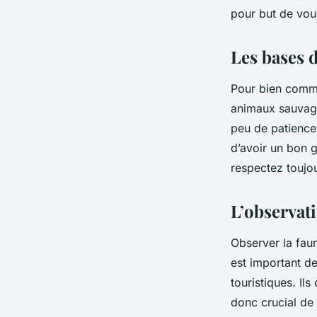
les novices ?
pour but de vous
Les bases d
Laure
•
12 février 2024
•
5 min de lecture
Pour bien comm
animaux sauvage
peu de patience 
d’avoir un bon
g
respectez toujo
L’observat
Observer la
fau
est important d
touristiques. Il
donc crucial de 