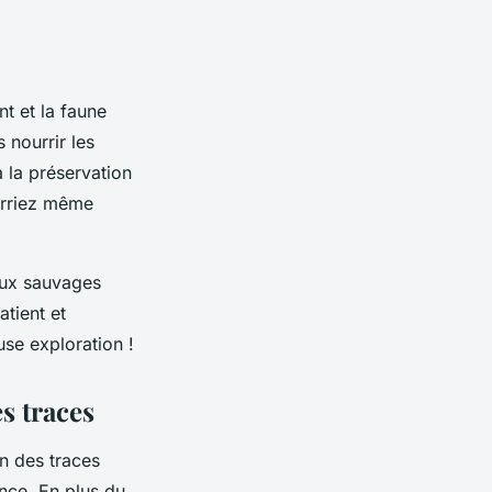
nt et la
faune
 nourrir les
 la préservation
ourriez même
maux sauvages
tient et
se exploration !
es traces
n des traces
ence. En plus du