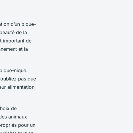
ation d’un
pique-
 beauté de la
t important de
nement et la
 pique-nique.
’oubliez pas que
eur alimentation
choix de
 des animaux
propriés pour un