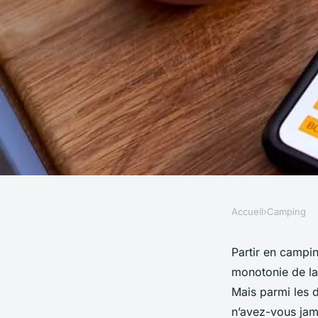
Accueil
›
Camping
CAMPING
Comment identifier 
Partir en
campi
monotonie de l
d'animaux sauvages
Mais parmi les 
n’avez-vous jama