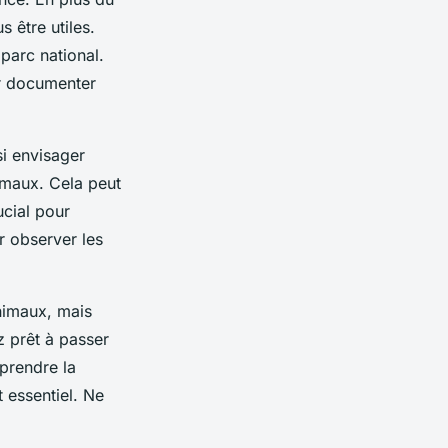
s être utiles.
e
parc national
.
ur documenter
i envisager
nimaux. Cela peut
ucial pour
ur observer les
animaux, mais
 prêt à passer
prendre la
 essentiel. Ne