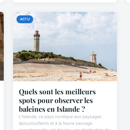
ACTU
Quels sont les meilleurs
spots pour observer les
baleines en Islande ?
L'Islande, ce pays nordique aux paysages
époustouflants et à la faune sauvage
exceptionnelle, est devenu une destination de