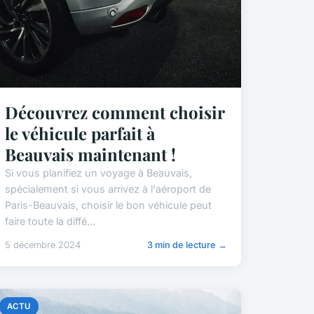
Découvrez comment choisir
le véhicule parfait à
Beauvais maintenant !
Si vous planifiez un voyage à Beauvais,
spécialement si vous arrivez à l'aéroport de
Paris-Beauvais, choisir le bon véhicule peut
faire toute la diffé...
5 décembre 2024
3 min de lecture →
ACTU