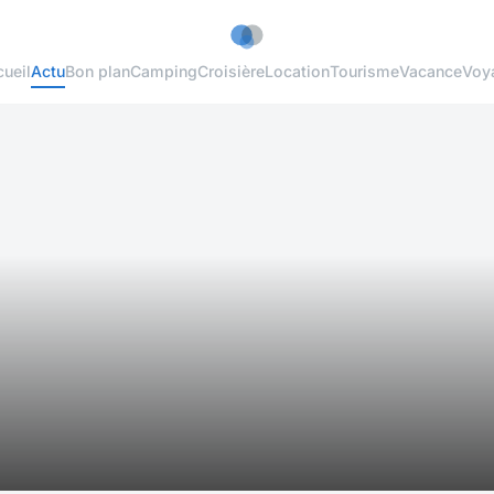
ueil
Actu
Bon plan
Camping
Croisière
Location
Tourisme
Vacance
Voy