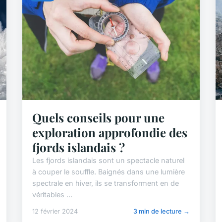
Quels conseils pour une
exploration approfondie des
fjords islandais ?
Les fjords islandais sont un spectacle naturel
à couper le souffle. Baignés dans une lumière
spectrale en hiver, ils se transforment en de
véritables ...
12 février 2024
3 min de lecture →