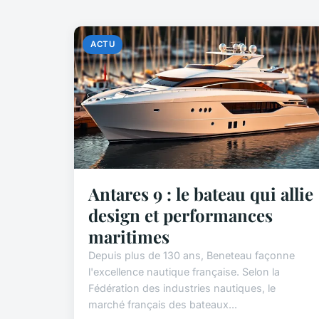
ACTU
Antares 9 : le bateau qui allie
design et performances
maritimes
Depuis plus de 130 ans, Beneteau façonne
l'excellence nautique française. Selon la
Fédération des industries nautiques, le
marché français des bateaux...