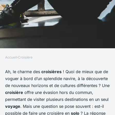
Accueil
›
Croisière
CROISIÈRE
Peut-on faire une croisière en
Ah, le charme des
croisières
! Quoi de mieux que de
voguer à bord d’un splendide navire, à la découverte
solo ?
de nouveaux horizons et de cultures différentes ? Une
croisière
offre une évasion hors du commun,
Guillaume
•
12 février 2024
•
6 min de lecture
permettant de visiter plusieurs destinations en un seul
voyage
. Mais une question se pose souvent : est-il
possible de faire une croisière en
solo
? La réponse